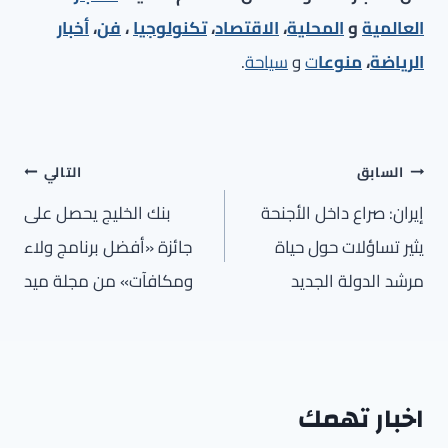
العالمية
و
المحلية
،
الاقتصاد
،
تكنولوجيا
،
فن
،
أخبار
الرياضة
،
منوعا
ت
و
سياحة
.
تصفّح
السابق
التالي
المقالات
إيران: صراع داخل الأجنحة
بنك الخليج يحصل على
يثير تساؤلات حول حياة
جائزة «أفضل برنامج ولاء
مرشد الدولة الجديد
ومكافآت» من مجلة ميد
اخبار تهمك