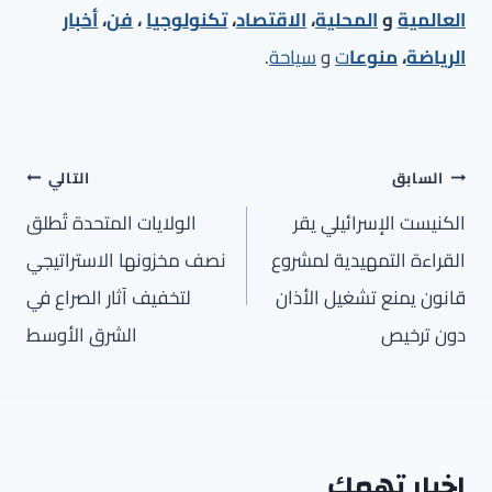
العالمية
و
المحلية
،
الاقتصاد
،
تكنولوجيا
،
فن
،
أخبار
الرياضة
،
منوعا
ت
و
سياحة
.
تصفّح
السابق
التالي
المقالات
الكنيست الإسرائيلي يقر
الولايات المتحدة تُطلق
القراءة التمهيدية لمشروع
نصف مخزونها الاستراتيجي
قانون يمنع تشغيل الأذان
لتخفيف آثار الصراع في
دون ترخيص
الشرق الأوسط
اخبار تهمك