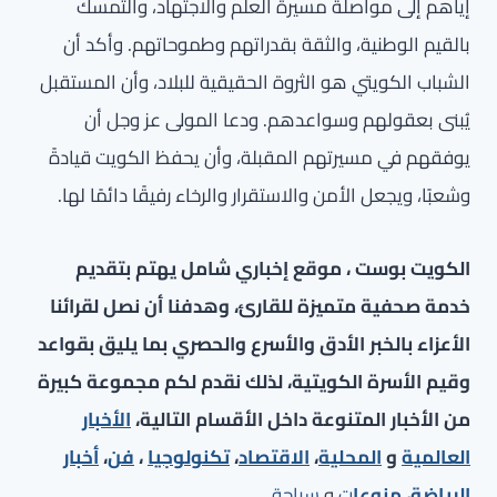
إياهم إلى مواصلة مسيرة العلم والاجتهاد، والتمسك
بالقيم الوطنية، والثقة بقدراتهم وطموحاتهم. وأكد أن
الشباب الكويتي هو الثروة الحقيقية للبلاد، وأن المستقبل
يُبنى بعقولهم وسواعدهم. ودعا المولى عز وجل أن
يوفقهم في مسيرتهم المقبلة، وأن يحفظ الكويت قيادةً
وشعبًا، ويجعل الأمن والاستقرار والرخاء رفيقًا دائمًا لها.
الكويت بوست ، موقع إخباري شامل يهتم بتقديم
خدمة صحفية متميزة للقارئ، وهدفنا أن نصل لقرائنا
الأعزاء بالخبر الأدق والأسرع والحصري بما يليق بقواعد
وقيم الأسرة الكويتية، لذلك نقدم لكم مجموعة كبيرة
من الأخبار المتنوعة داخل الأقسام التالية،
الأخبار
العالمية
و
المحلية
،
الاقتصاد
،
تكنولوجيا
،
فن
،
أخبار
الرياضة
،
منوعا
ت
و
سياحة
.