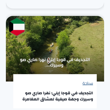
سياحة
التجديف في قوجا إيلي: نهرا صاري صو
وسيرك وجهة صيفية لعشاق المغامرة