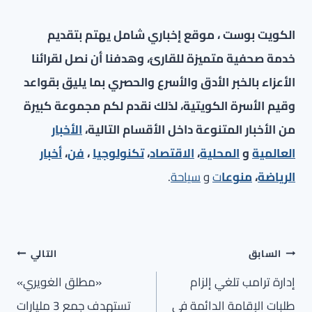
الكويت بوست ، موقع إخباري شامل يهتم بتقديم
خدمة صحفية متميزة للقارئ، وهدفنا أن نصل لقرائنا
الأعزاء بالخبر الأدق والأسرع والحصري بما يليق بقواعد
وقيم الأسرة الكويتية، لذلك نقدم لكم مجموعة كبيرة
من الأخبار المتنوعة داخل الأقسام التالية،
الأخبار
العالمية
و
المحلية
،
الاقتصاد
،
تكنولوجيا
،
فن
،
أخبار
الرياضة
،
منوعا
ت
و
سياحة
.
تصفّح
السابق
التالي
المقالات
إدارة ترامب تلغي إلزام
«مطلق الغويري»
طلبات الإقامة الدائمة في
تستهدف جمع 3 مليارات