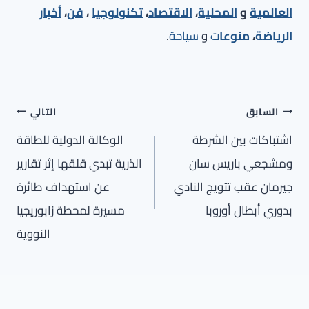
العالمية
و
المحلية
،
الاقتصاد
،
تكنولوجيا
،
فن
،
أخبار
الرياضة
،
منوعا
ت
و
سياحة
.
تصفّح
السابق
التالي
المقالات
اشتباكات بين الشرطة
الوكالة الدولية للطاقة
ومشجعي باريس سان
الذرية تبدي قلقها إثر تقارير
جيرمان عقب تتويج النادي
عن استهداف طائرة
بدوري أبطال أوروبا
مسيرة لمحطة زابوريجيا
النووية