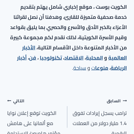
الكويت بوست ، موقع إخباري شامل يهتم بتقديم
خدمة صحفية متميزة للقارئ، وهدفنا أن نصل لقرائنا
الأعزاء بالخبر الأدق والأسرع والحصري بما يليق بقواعد
وقيم الأسرة الكويتية، لذلك نقدم لكم مجموعة كبيرة
من الأخبار المتنوعة داخل الأقسام التالية،
الأخبار
العالمية
و
المحلية
،
الاقتصاد
،
تكنولوجيا
،
فن
،
أخبار
الرياضة
،
منوعا
ت
و
سياحة
.
تصفّح
السابق
التالي
المقالات
ترامب يسجل إيرادات تفوق
الكويت توقع إعلان نوايا
1.4 مليار دولار من العملات
مع ألمانيا على هامش
الرقمية
مؤتمر هامبورغ للاستدامة