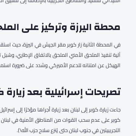
الميداني للتنفيذ والمناطق التجريبية بالإضافة إلى تنسيق أ
محطة اليرزة وتركيز على المل
في المحطة الثانية زار كوبر مقر الجيش في اليرزة، حيث اس
آلية تنفيذ الملحق الأمني الملحق بالاتفاق الإطاري، وسُبل تعز
الهيكل عن امتنانه للدعم الأميركي وشدد على ضرورة استمرار
تصريحات إسرائيلية بعد زيارة ك
جاءت زيارة كوبر إلى لبنان بعد زيارة أجراها مؤخرًا إلى إسرائ
كوبر على عدم سحب القوات من المناطق الأمنية في لبنان و
التجريبيتين في جنوب لبنان حتى يُنزع سلاح حزب الله\).