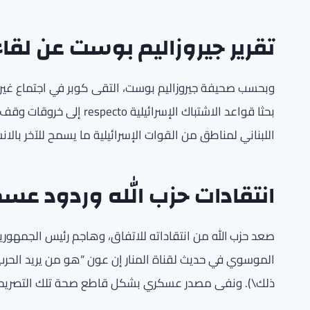
تقرير جيروزاليم بوست عن لقاء
وبحسب صحيفة جيروزاليم بوست، التقى كوبر في اجتماع غير م
بحثا قواعد الاشتباك الإسرا
اللبناني لمناطق من القوات الإسرائيلية ما يسمح للآخر بالا
انتقادات حزب الله وردود عسك
صعد حزب الله من انتقاداته للاتفاق، وهاجم رئيس الجمهوري
الموسوي في حديث لقناة المنار إن عون “هو من يريد الحرب 
ذلك\). ونفى مصدر عسكري بشكل قاطع صحة تلك التصريح