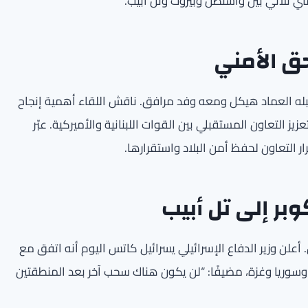
مني ثلاثي بين واشنطن وبيروت وتل أبيب.
حق الأمني
تقبله العماد هيكل ومعه وفد مرافق. ناقش اللقاء أهمية إنجاح
يز التعاون المستقبلي بين القوات اللبنانية والأميركية. عبّر
 التعاون لحفظ أمن البلاد واستقرارها.
وبر إلى تل أبيب
يل. أعلن وزير الدفاع الإسرائيلي يسرائيل كاتس اليوم أنه اتفق مع
سوريا وغزة، مضيفًا: “لن يكون هناك سحب آخر بعد المنطقتين