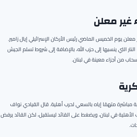
 غير معلن
علن يوم الخميس الماضي رئيس الأركان الإسرائيلي إيال زامير.
ئيلية respecto إلى خروقات وقف النار التي ينسبها إلى حزب الله، بالإضافة إلى شروط تسلم الجيش
نسحاب من أجزاء معينة في لبنان.
رية
ة مباشرة متهمًا إياه بالسعي لحرب أهلية. قال القيادي نواف
الأهلية في لبنان، ويضغط على القائد ليستقيل، لكن القائد يرفض
ات.