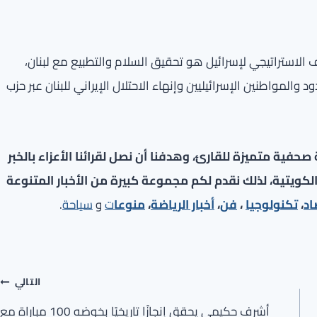
ف الاستراتيجي لإسرائيل هو تحقيق السلام والتطبيع مع لبنان،
واطنين الإسرائيليين وإنهاء الاحتلال الإيراني للبنان عبر حزب
فية متميزة للقارئ، وهدفنا أن نصل لقرائنا الأعزاء بالخبر
لكويتية، لذلك نقدم لكم مجموعة كبيرة من الأخبار المتنوعة
اد
،
تكنولوجيا
،
فن
،
أخبار الرياضة
،
منوعا
ت
و
سياحة
.
التالي
أشرف حكيمي يحقق إنجازًا تاريخيًا بخوضه 100 مباراة مع