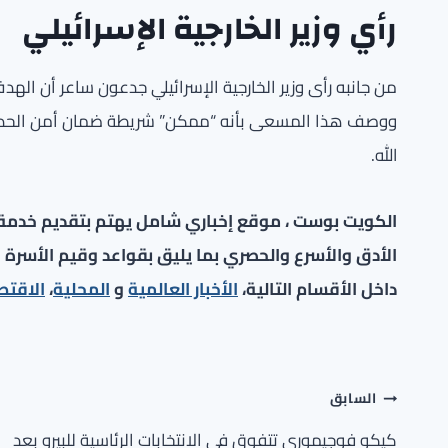
رأي وزير الخارجية الإسرائيلي
من جانبه رأى وزير الخارجية الإسرائيلي جدعون ساعر أن الهد
ووصف هذا المسعى بأنه “ممكن” شريطة ضمان أمن الحدود والم
الله.
الكويت بوست ، موقع إخباري شامل يهتم بتقديم خدمة صح
الأدق والأسرع والحصري بما يليق بقواعد وقيم الأسرة ا
داخل الأقسام التالية،
الأخبار العالمية
و
المحلية
،
الاقتص
تصفّح
السابق
كيكو فوجيموري تتفوق في الانتخابات الرئاسية للبيرو بعد