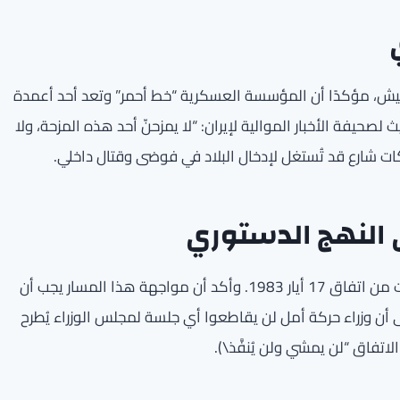
يش، مؤكدًا أن المؤسسة العسكرية “خط أحمر” وتعد أحد أعمدة
ديث لصحيفة الأخبار الموالية لإيران: “لا يمزحنّ أحد هذه المزحة، ولا
كات شارع قد تُستغل لإدخال البلاد في فوضى وقتال داخلي.
ى النهج الدستوري
وصف بري اتفاق الإطار بأنه “إملاءات” وأنه أسوأ بعشر مرات من اتفاق 17 أيار 1983. وأكد أن مواجهة هذا المسار يجب أن
 أن وزراء حركة أمل لن يقاطعوا أي جلسة لمجلس الوزراء يُطرح
تفاق “لن يمشي ولن يُنفَّذ\).