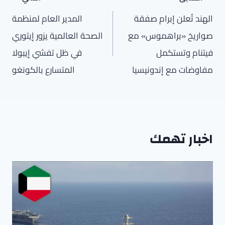
المقالات
الهند تُعلن إبرام صفقة
المدير العام لمنظمة
صواريخ «براهموس» مع
الصحة العالمية يزور إيتوري
فيتنام وتستكمل
في ظل تفشي إيبولا
مفاوضات مع إندونيسيا
المتسارع بالكونغو
اخبار تهمك