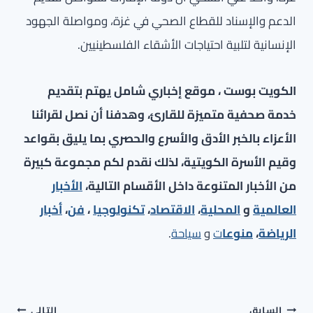
الدعم والإسناد للقطاع الصحي في غزة، ومواصلة الجهود
الإنسانية لتلبية احتياجات الأشقاء الفلسطينيين.
الكويت بوست ، موقع إخباري شامل يهتم بتقديم
خدمة صحفية متميزة للقارئ، وهدفنا أن نصل لقرائنا
الأعزاء بالخبر الأدق والأسرع والحصري بما يليق بقواعد
وقيم الأسرة الكويتية، لذلك نقدم لكم مجموعة كبيرة
من الأخبار المتنوعة داخل الأقسام التالية،
الأخبار
العالمية
و
المحلية
،
الاقتصاد
،
تكنولوجيا
،
فن
،
أخبار
الرياضة
،
منوعا
ت
و
سياحة
.
تصفّح
السابق
التالي