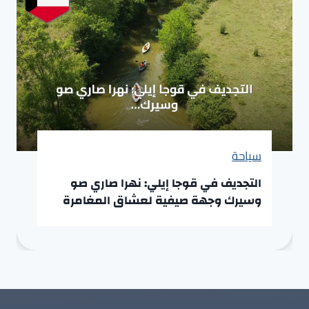
سياحة
التجديف في قوجا إيلي: نهرا صاري صو
وسيرك وجهة صيفية لعشاق المغامرة