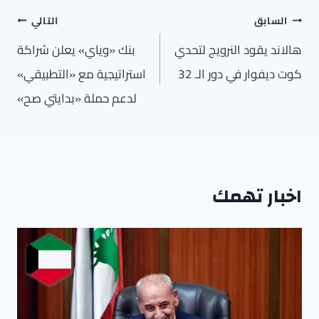
تصفّح
السابق
التالي
المقالات
هالاند يقود النرويج لتحدي
بنك «وياي» يعلن شراكة
كوت ديفوار في دور الـ 32
استراتيجية مع «التطبيقي»
لدعم حملة «بدايتي صح»
اخبار تهمك