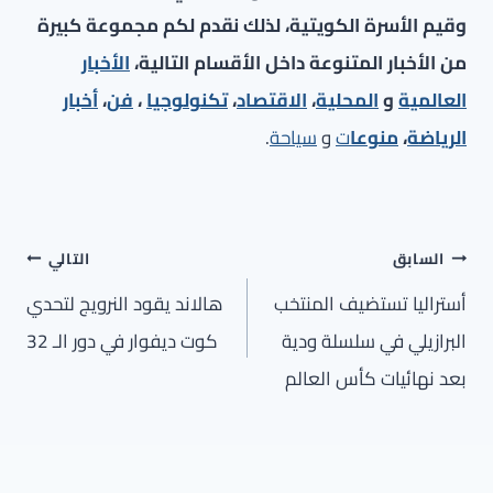
وقيم الأسرة الكويتية، لذلك نقدم لكم مجموعة كبيرة
من الأخبار المتنوعة داخل الأقسام التالية،
الأخبار
العالمية
و
المحلية
،
الاقتصاد
،
تكنولوجيا
،
فن
،
أخبار
الرياضة
،
منوعا
ت
و
سياحة
.
تصفّح
السابق
التالي
المقالات
أستراليا تستضيف المنتخب
هالاند يقود النرويج لتحدي
البرازيلي في سلسلة ودية
كوت ديفوار في دور الـ 32
بعد نهائيات كأس العالم