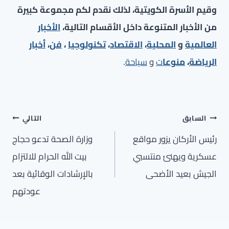
وقيم الأسرة الكويتية، لذلك نقدم لكم مجموعة كبيرة
من الأخبار المتنوعة داخل الأقسام التالية،
الأخبار
العالمية
و
المحلية
،
الاقتصاد
،
تكنولوجيا
،
فن
،
أخبار
الرياضة
،
منوعا
ت
و
سياحة
.
تصفّح
السابق
التالي
المقالات
رئيس الأركان يزور مواقع
وزارة الصحة تدعو حجاج
عسكرية ويهنئ منتسبي
بيت الله الحرام للالتزام
الجيش بعيد الأضحى
بالإرشادات الوقائية بعد
عودتهم