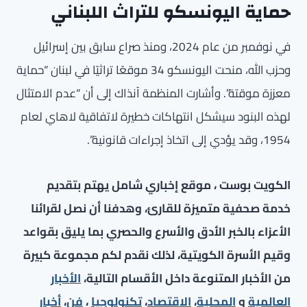
حماية اليونسكو للتراث اللبناني
في نوفمبر من عام 2024، ومنذ صراع سابق بين إسرائيل
وحزب الله، منحت اليونسكو 34 موقعًا تراثيًا في لبنان “حماية
معززة موقتة”. وأشارت المنظمة آنذاك إلى أن “عدم الامتثال
لهذه البنود سيشكل انتهاكات خطيرة لاتفاقية لاهاي لعام
1954، وقد يؤدي إلى اتخاذ إجراءات قانونية”.
الكويت بوست ، موقع إخباري شامل يهتم بتقديم
خدمة صحفية متميزة للقارئ، وهدفنا أن نصل لقرائنا
الأعزاء بالخبر الأدق والأسرع والحصري بما يليق بقواعد
وقيم الأسرة الكويتية، لذلك نقدم لكم مجموعة كبيرة
من الأخبار المتنوعة داخل الأقسام التالية،
الأخبار
العالمية
و
المحلية
،
الاقتصاد
،
تكنولوجيا
،
فن
،
أخبار