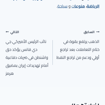
الرياضة
،
منوعا
ت
و
سياحة
.
تصفّح
السابق
التالي
المقالات
الذهب يرتفع بقوة في
نائب الرئيس الأميركي جي
ختام التعاملات بعد تراجع
دي فانس يؤكد حق
أولي ودعم من تراجع النفط
واشنطن في ضربات دفاعية
أمام تهديدات إيران بمضيق
هرمز