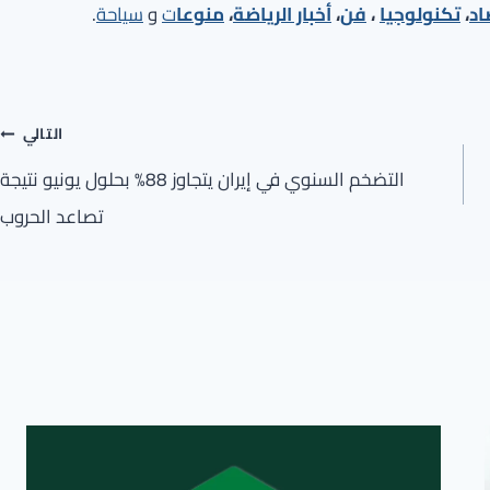
اد
،
تكنولوجيا
،
فن
،
أخبار الرياضة
،
منوعا
ت
و
سياحة
.
التالي
التضخم السنوي في إيران يتجاوز 88% بحلول يونيو نتيجة
تصاعد الحروب