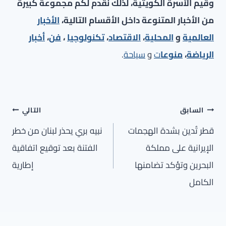
وقيم الأسرة الكويتية، لذلك نقدم لكم مجموعة كبيرة
من الأخبار المتنوعة داخل الأقسام التالية،
الأخبار
العالمية
و
المحلية
،
الاقتصاد
،
تكنولوجيا
،
فن
،
أخبار
الرياضة
،
منوعا
ت
و
سياحة
.
تصفّح
السابق
التالي
المقالات
قطر تُدين بشدة الهجمات
نبيه بري يحذر لبنان من خطر
الإيرانية على مملكة
الفتنة بعد توقيع اتفاقية
البحرين وتؤكد تضامنها
إطارية
الكامل