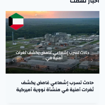
اخبار تهمك
حادث تسرب إشعاعي غامض يكشف
ثغرات أمنية في منشأة نووية أميركية