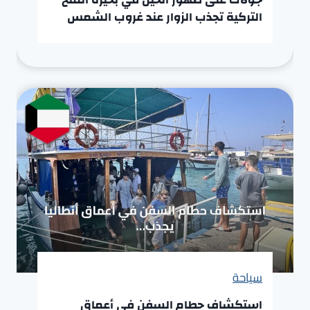
التركية تجذب الزوار عند غروب الشمس
سياحة
استكشاف حطام السفن في أعماق