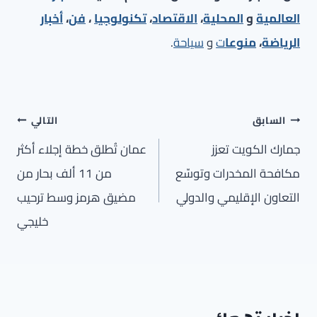
العالمية
و
المحلية
،
الاقتصاد
،
تكنولوجيا
،
فن
،
أخبار
الرياضة
،
منوعا
ت
و
سياحة
.
تصفّح
السابق
التالي
المقالات
جمارك الكويت تعزز
عمان تُطلق خطة إجلاء أكثر
مكافحة المخدرات وتوسّع
من 11 ألف بحار من
التعاون الإقليمي والدولي
مضيق هرمز وسط ترحيب
خليجي