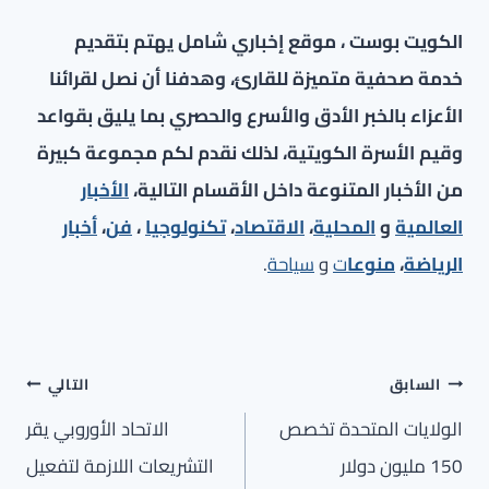
الكويت بوست ، موقع إخباري شامل يهتم بتقديم
خدمة صحفية متميزة للقارئ، وهدفنا أن نصل لقرائنا
الأعزاء بالخبر الأدق والأسرع والحصري بما يليق بقواعد
وقيم الأسرة الكويتية، لذلك نقدم لكم مجموعة كبيرة
من الأخبار المتنوعة داخل الأقسام التالية،
الأخبار
العالمية
و
المحلية
،
الاقتصاد
،
تكنولوجيا
،
فن
،
أخبار
الرياضة
،
منوعا
ت
و
سياحة
.
تصفّح
السابق
التالي
المقالات
الولايات المتحدة تخصص
الاتحاد الأوروبي يقر
150 مليون دولار
التشريعات اللازمة لتفعيل