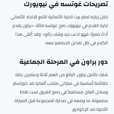
تصريحات غوتسه في نيويورك
خلال زيارته لمقر بيت الكرة الألمانية التابع للاتحاد الألماني
لكرة القدم في نيويورك، صرح غوتسه قائلاً: «براون يقدم
أداءً مميزًا، فهو لاعب جيد وشاب رائع». وقد ألقى هذا
الكلام في ظل تفاعل الجماهير معه.
دور براون في المرحلة الجماعية
شارك ناثانيل براون، البالغ من العمر ثلاثة وعشرين عامًا،
كقائمة أساسية في مباراتي منتخب ألمانيا ضد كوراساو
وساحل العاج، مساهماً في جمع الفريق لست نقاط
مضمونة، ما وضعه في صدارة المجموعة قبل المباراة
الأخيرة ضد الإكوادور.