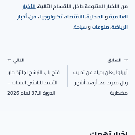
من الأخبار المتنوعة داخل الأقسام التالية،
الأخبار
العالمية
و
المحلية
،
الاقتصاد
،
تكنولوجيا
،
فن
،
أخبار
الرياضة
،
منوعا
ت
و
سياحة
.
تصفّح
السابق
التالي
المقالات
أربيلوا يعلن رحيله عن تدريب
فتح باب الترشح لجائزة جابر
ريال مدريد بعد أربعة أشهر
الأحمد للباحثين الشباب –
مضطربة
الدورة الـ37 لعام 2026
اخبار تهمك