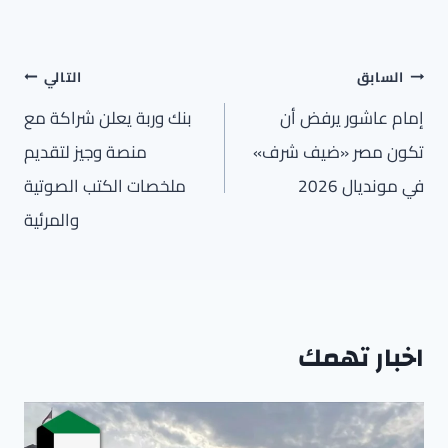
تصفّح
السابق
التالي
المقالات
إمام عاشور يرفض أن
بنك وربة يعلن شراكة مع
تكون مصر «ضيف شرف»
منصة وجيز لتقديم
في مونديال 2026
ملخصات الكتب الصوتية
والمرئية
اخبار تهمك