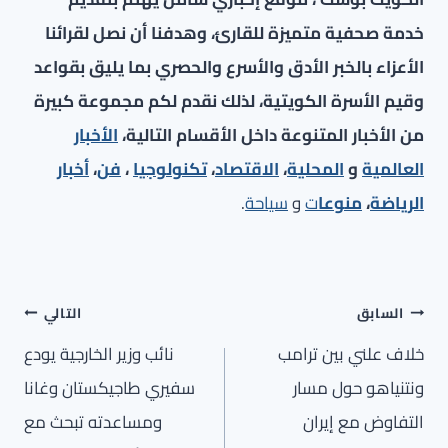
خدمة صحفية متميزة للقارئ، وهدفنا أن نصل لقرائنا
الأعزاء بالخبر الأدق والأسرع والحصري بما يليق بقواعد
وقيم الأسرة الكويتية، لذلك نقدم لكم مجموعة كبيرة
من الأخبار المتنوعة داخل الأقسام التالية،
الأخبار
العالمية
و
المحلية
،
الاقتصاد
،
تكنولوجيا
،
فن
،
أخبار
الرياضة
،
منوعا
ت
و
سياحة
.
تصفّح
السابق
التالي
المقالات
خلاف علني بين ترامب
نائب وزير الخارجية يودع
ونتنياهو حول مسار
سفيري طاجيكستان وغانا
التفاوض مع إيران
ومساعدته تبحث مع