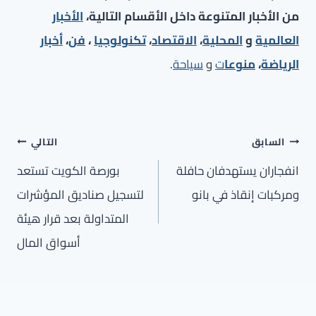
من الأخبار المتنوعة داخل الأقسام التالية،
الأخبار
العالمية
و
المحلية
،
الاقتصاد
،
تكنولوجيا
،
فن
،
أخبار
الرياضة
،
منوعا
ت
و
سياحة
.
تصفّح
السابق
التالي
المقالات
انفجاران يستهدفان حافلة
بورصة الكويت تستعد
ومركبات إنقاذ في بانو
لتسجيل صناديق المؤشرات
المتداولة بعد قرار هيئة
أسواق المال