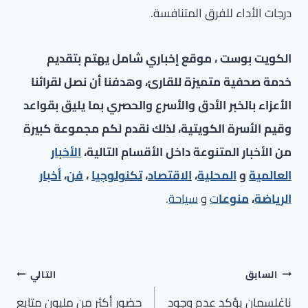
درجات الأداء للفرق المتنافسة.
الكويت بوست ، موقع إخباري شامل يهتم بتقديم
خدمة صحفية متميزة للقارئ، وهدفنا أن نصل لقرائنا
الأعزاء بالخبر الأدق والأسرع والحصري بما يليق بقواعد
وقيم الأسرة الكويتية، لذلك نقدم لكم مجموعة كبيرة
من الأخبار المتنوعة داخل الأقسام التالية،
الأخبار
العالمية
و
المحلية
،
الاقتصاد
،
تكنولوجيا
،
فن
،
أخبار
الرياضة
،
منوعا
ت
و
سياحة
.
تصفّح
السابق
التالي
المقالات
ناغلسمان يؤكد عدم وجود
حضور أكثر من مليون متابع