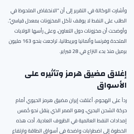
وأشارت الوكالة في التقرير إلى أن “الانخفاض الملحوظ في
الطلب على النفط لا يوقف تآكل المخزونات بمعدل قياسي”.
وأوضحت أن مخزونات دول التعاون، وعلى رأسها الولايات
المتحدة وفرنسا وألمانيا وبريطانيا، تراجعت بنحو 163 مليون
برميل منذ بدء النزاع في 28 فبراير.
إغلاق مضيق هرمز وتأثيره على
الأسواق
رداً على الهجوم، أغلقت إيران مضيق هرمز الحيوي أمام
حركة الشحن البحري، وهو الممر الذي ينقل نحو خُمس
إمدادات النفط العالمية في الظروف العادية. أدت هذه
الخطوة إلى اضطرابات واضحة في أسواق الطاقة وارتفاع