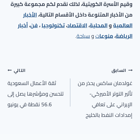
وقيم الأسرة الكويتية، لذلك نقدم لكم مجموعة كبيرة
من الأخبار المتنوعة داخل الأقسام التالية،
الأخبار
العالمية
و
المحلية
،
الاقتصاد
،
تكنولوجيا
،
فن
،
أخبار
الرياضة
،
منوعا
ت
و
سياحة
.
تصفّح
السابق
التالي
المقالات
غولدمان ساكس يحذر من
ثقة الأعمال السعودية
تأثير التوتر الأميركي-
تتحسن ومؤشرها يصل إلى
الإيراني على تعافي
56.6 نقطة في يونيو
إمدادات النفط بالخليج