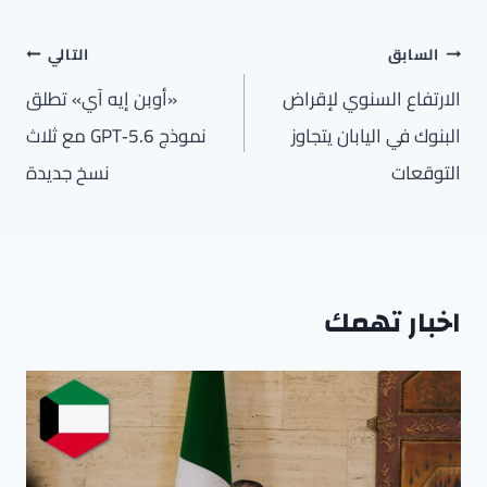
تصفّح
السابق
التالي
المقالات
الارتفاع السنوي لإقراض
«أوبن إيه آي» تطلق
البنوك في اليابان يتجاوز
نموذج GPT‑5.6 مع ثلاث
التوقعات
نسخ جديدة
اخبار تهمك