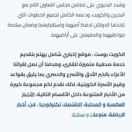
وشدد البديوي على تضامن مجلس التعاون التام مع
البحرين والكويت، ودعمه الكامل لجميع الخطوات التي
تتخذها الدولتان لحفظ أمنهما واستقرارهما وضمان سلامة
مواطنيهما والمقيمين على أراضيهما.
الكويت بوست ، موقع إخباري شامل يهتم بتقديم
خدمة صحفية متميزة للقارئ، وهدفنا أن نصل لقرائنا
الأعزاء بالخبر الأدق والأسرع والحصري بما يليق بقواعد
وقيم الأسرة الكويتية، لذلك نقدم لكم مجموعة كبيرة
من الأخبار المتنوعة داخل الأقسام التالية،
الأخبار
العالمية
و
المحلية
،
الاقتصاد
،
تكنولوجيا
،
فن
،
أخبار
الرياضة
،
منوعا
ت
و
سياحة
.