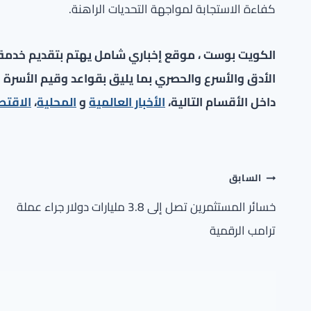
كفاءة الاستجابة لمواجهة التحديات الراهنة.
الكويت بوست ، موقع إخباري شامل يهتم بتقديم خدمة صح
الأدق والأسرع والحصري بما يليق بقواعد وقيم الأسرة ا
داخل الأقسام التالية،
الأخبار العالمية
و
المحلية
،
الاقتص
تصفّح
السابق
المقالات
خسائر المستثمرين تصل إلى 3.8 مليارات دولار جراء عملة
ترامب الرقمية