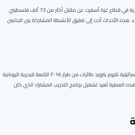
في الثامن من أكتوبر الماضي، أطلقت إسرائيل عملية عسكرية في قطاع غزة أسفرت عن مقتل أكثر من 73 ألف فلسطيني
أطفال والنساء. هذه الأحداث أدت إلى تعليق الأنشطة المشتركة بين الجانبين
نشرت القوات الجوية اليونانية مقاطع فيديو تُظهر طائرات إسرائيلية تقوم بتزويد طائرات من طراز F‑16 التابعة للبحرية اليونانية
هذه العملية تُعيد تشغيل برنامج التدريب المشترك الذي كان
ة