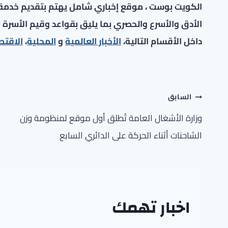
الكويت بوست ، موقع إخباري شامل يهتم بتقديم خدمة صح
الأدق والأسرع والحصري بما يليق بقواعد وقيم الأسرة ا
داخل الأقسام التالية،
الأخبار العالمية
و
المحلية
،
الاقتص
تصفّح
السابق
المقالات
وزارة الأشغال العامة تُطلق أول موقع لمنظومة وزن
الشاحنات أثناء الحركة على الدائري السابع
اخبار تهمك