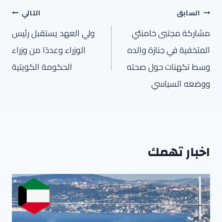
تصفّح
السابق
التالي
المقالات
مشاركة مجتبى خامنئي
ولي العهد يستقبل رئيس
المتخفية في جنازة والده
الوزراء وعددًا من وزراء
وسط تكهنات حول صحته
الحكومة الكويتية
ووضعه السياسي
اخبار تهمك