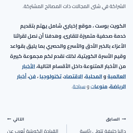
الشراكة في شتى المجالات ذات المصالح المشتركة.
الكويت بوست ، موقع إخباري شامل يهتم بتقديم
خدمة صحفية متميزة للقارئ، وهدفنا أن نصل لقرائنا
الأعزاء بالخبر الأدق والأسرع والحصري بما يليق بقواعد
وقيم الأسرة الكويتية، لذلك نقدم لكم مجموعة كبيرة
من الأخبار المتنوعة داخل الأقسام التالية،
الأخبار
العالمية
و
المحلية
،
الاقتصاد
،
تكنولوجيا
،
فن
،
أخبار
الرياضة
،
منوعا
ت
و
سياحة
.
تصفّح
السابق
التالي
المقالات
داليا خليفة تتولى رئاسة
القيادة الكويتية تُعرب عن