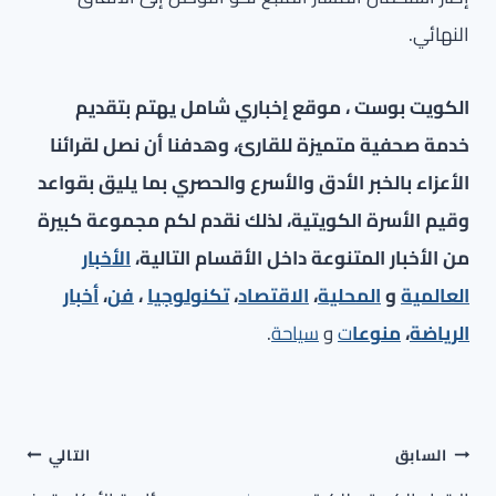
النهائي.
الكويت بوست ، موقع إخباري شامل يهتم بتقديم
خدمة صحفية متميزة للقارئ، وهدفنا أن نصل لقرائنا
الأعزاء بالخبر الأدق والأسرع والحصري بما يليق بقواعد
وقيم الأسرة الكويتية، لذلك نقدم لكم مجموعة كبيرة
من الأخبار المتنوعة داخل الأقسام التالية،
الأخبار
العالمية
و
المحلية
،
الاقتصاد
،
تكنولوجيا
،
فن
،
أخبار
الرياضة
،
منوعا
ت
و
سياحة
.
تصفّح
السابق
التالي