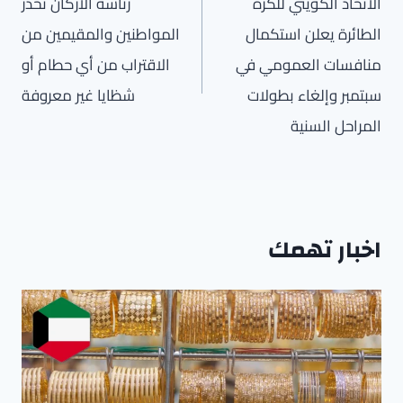
المقالات
الاتحاد الكويتي للكرة
رئاسة الأركان تحذر
الطائرة يعلن استكمال
المواطنين والمقيمين من
منافسات العمومي في
الاقتراب من أي حطام أو
سبتمبر وإلغاء بطولات
شظايا غير معروفة
المراحل السنية
اخبار تهمك