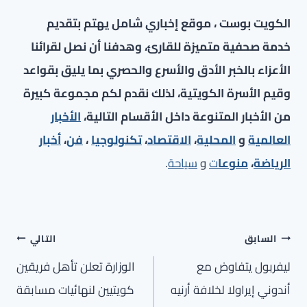
الكويت بوست ، موقع إخباري شامل يهتم بتقديم
خدمة صحفية متميزة للقارئ، وهدفنا أن نصل لقرائنا
الأعزاء بالخبر الأدق والأسرع والحصري بما يليق بقواعد
وقيم الأسرة الكويتية، لذلك نقدم لكم مجموعة كبيرة
من الأخبار المتنوعة داخل الأقسام التالية،
الأخبار
العالمية
و
المحلية
،
الاقتصاد
،
تكنولوجيا
،
فن
،
أخبار
الرياضة
،
منوعا
ت
و
سياحة
.
تصفّح
السابق
التالي
المقالات
ليفربول يتفاوض مع
الوزارة تعلن تأهل فريقين
أندوني إيراولا لخلافة أرنيه
كويتيين لنهائيات مسابقة