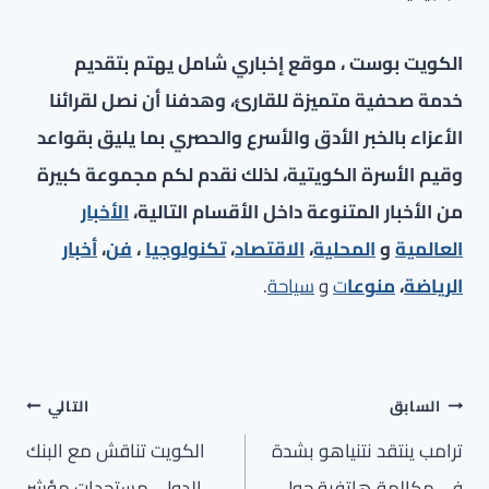
الكويت بوست ، موقع إخباري شامل يهتم بتقديم
خدمة صحفية متميزة للقارئ، وهدفنا أن نصل لقرائنا
الأعزاء بالخبر الأدق والأسرع والحصري بما يليق بقواعد
وقيم الأسرة الكويتية، لذلك نقدم لكم مجموعة كبيرة
من الأخبار المتنوعة داخل الأقسام التالية،
الأخبار
العالمية
و
المحلية
،
الاقتصاد
،
تكنولوجيا
،
فن
،
أخبار
الرياضة
،
منوعا
ت
و
سياحة
.
تصفّح
السابق
التالي
المقالات
ترامب ينتقد نتنياهو بشدة
الكويت تناقش مع البنك
في مكالمة هاتفية حول
الدولي مستجدات مؤشر