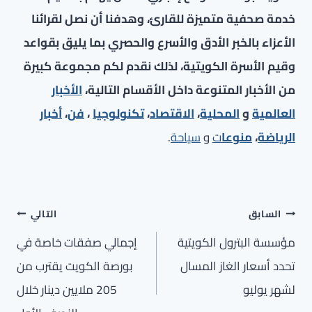
خدمة صحفية متميزة للقارئ، وهدفنا أن نصل لقرائنا
الأعزاء بالخبر الأدق والأسرع والحصري بما يليق بقواعد
وقيم الأسرة الكويتية، لذلك نقدم لكم مجموعة كبيرة
من الأخبار المتنوعة داخل الأقسام التالية،
الأخبار
العالمية
و
المحلية
،
الاقتصاد
،
تكنولوجيا
،
فن
،
أخبار
الرياضة
،
منوعا
ت
و
سياحة
.
تصفّح
السابق
التالي
المقالات
مؤسسة البترول الكويتية
إجمالي صفقات خاصة في
تحدد أسعار الغاز المسال
بورصة الكويت يقترب من
لشهر يوليو
205 ملايين دينار خلال