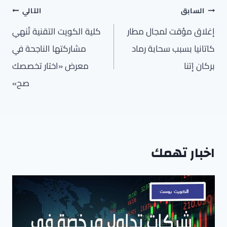
تصفّح
السابق
التالي
المقالات
إغلاق مؤقت لمجال مطار
كلية الكويت التقنية تُنهي
كاتانيا بسبب سحابة رماد
مشاركتها الناجحة في
بركان إتنا
معرض «اختار تخصصك
صح»
اخبار تهمك