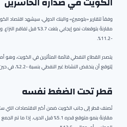
الكويت في صدارة الخاسرين
مقارنةً بتوقعات نمو إيجابي بل
-11.2%.
يتصدر القطاع النفطي قائمة المتأثرين في الكويت، وهو أمر 
يُتوقع أن ينخفض النشاط غير النفطي بنسبة -2.2%، في حين كان من المقرر له نمو إيجابي قدره 3.8% قبل الأزمة.
قطر تحت الضغط نفسه
مقارنةً بنمو متوقع قدره 5.1% قبل الحر