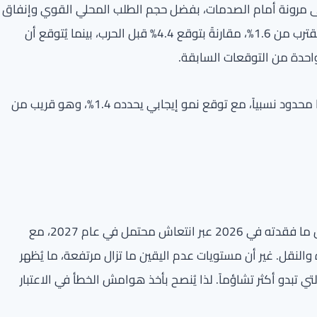
أعلى مرونة أمام الصدمات، بفضل حجم الطلب المحلي القوي وإنفاق
الحكومة المكثف على المشاريع. يتوقع للعام نمو إيجابي يقترب من 1.6%، مقارنةً بتوقع 4.4% قبل الحرب، بينما يُتوقع أن
فيما يخص سلطنة عمان، تُظهر التقديرات أن تأثير النزاع عليها محدود نسبياً، مع توقع نمو إيجابي يحدده 1.4%، وهو قريب من
تشير جميع التحليلات إلى أن الاقتصادات المذكورة قد تعوض ما فقدته في 2026 عبر انتعاش محتمل في عام 2027، مع
 والنقل. غير أن مستويات عدم اليقين ما تزال مرتفعة، ما يُظهر
لتي تبدو أكثر تشاؤماً. لذا يُنصح بأخذ هوامش الخطأ في الاعتبار