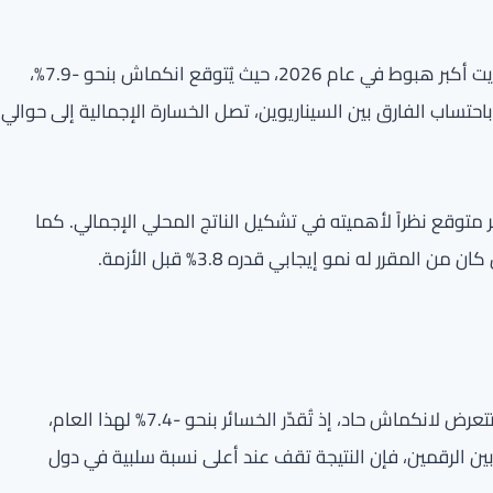
وفقاً لتقارير «بلومبرغ» والبنك الدولي، سيشهد اقتصاد الكويت أكبر هبوط في عام 2026، حيث يُتوقع انكماش بنحو -7.9%،
غت 3.7% قبل تفاقم النزاع. وباحتساب الفارق بين السيناريوين، تصل الخسارة الإجمالية إلى حوالي
متوقع نظراً لأهميته في تشكيل الناتج المحلي الإجمالي. كما
تُصنف قطر إلى جانب الكويت ضمن أكبر الاقتصادات التي ستتعرض لانكماش حاد، إذ تُقدّر الخسائر بنحو -7.4% لهذا العام،
ب. إذا ما تم الجمع بين الرقمين، فإن النتيجة تقف عند أعلى نسبة سلبية في دول