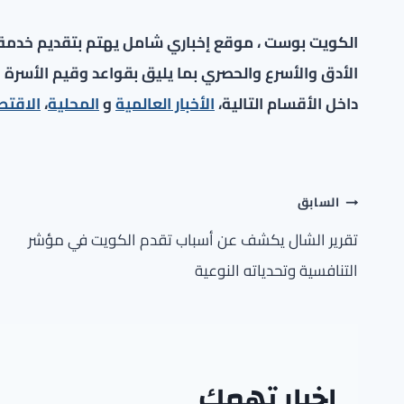
الكويت بوست ، موقع إخباري شامل يهتم بتقديم خدمة صح
الأدق والأسرع والحصري بما يليق بقواعد وقيم الأسرة ا
داخل الأقسام التالية،
الأخبار العالمية
و
المحلية
،
الاقتص
تصفّح
السابق
المقالات
تقرير الشال يكشف عن أسباب تقدم الكويت في مؤشر
التنافسية وتحدياته النوعية
اخبار تهمك