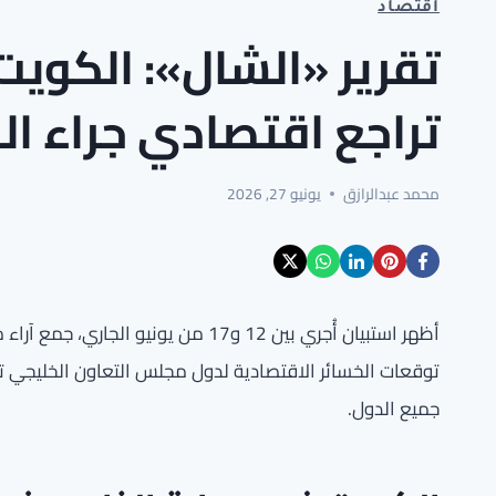
اقتصاد
تقرير «الشال»: الكويت 
تراجع اقتصادي جراء الن
محمد عبدالرازق
يونيو 27, 2026
أظهر استبيان أُجري بين 12 و17 من يو
توقعات الخسائر الاقتصادية لدول مجلس التعاون الخليجي ت
جميع الدول.