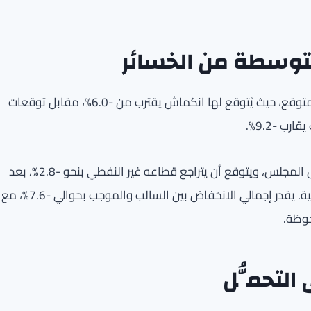
متوسطة من الخسائر
تأتي مملكة البحرين في المركز الثالث من حيث الانخفاض المتوقع، حيث يُتوقع لها انكماش يقترب من -6.0%، مقابل توقعات
أما اقتصاد الإمارات، فيُعد الأقل اعتماداً على النفط بين دول المجلس، ويتوقع أن يتراجع قطاعه غير النفطي بنحو -2.8%، بعد
أن كان من المخطط له نمو بنسبة 4.8% في الظروف السلمية. يقدر إجمالي الانخفاض بين السالب والموجب بحوالي -7.6%، مع
حوظة.
التحمُّل