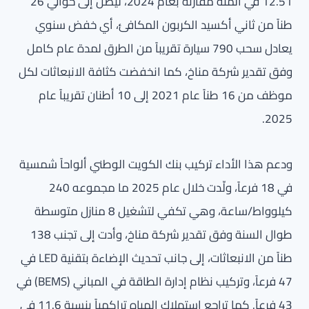
12.51 في المئة مقارنة بعام 2024، ليصل إلى حوالي 26
طناً من ثاني أكسيد الكربون المكافئ، أي خفض سنوي
يعادل سحب 790 سيارة تقريباً من الطرق لمدة عام كامل
وفق تقدير شركة مناخ، كما انخفضت كثافة الانبعاثات لكل
موظف من 16 طناً عام 2021 إلى 10 أطنان تقريباً عام
2025.
ودعم هذا الأداء تركيب بنك الكويت الوطني ألواحاً شمسية
في 18 فرعاً، ولّدت خلال عام 2025 ما مجموعه 240
كيلوواط/ساعة، وهي تكفي لتشغيل 8 منازل متوسطة
طوال السنة وفق تقدير شركة مناخ، وأدت إلى تجنب 138
طناً من الانبعاثات، إلى جانب تحديث الإضاءة بتقنية LED في
47 فرعاً، وتركيب نظام إدارة الطاقة في المباني (BEMS) في
43 فرعاً. كما تراجع استهلاك المياه تراكمياً بنسبة 11.6 في