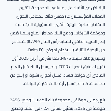
الإقراض غير الأفراد على مستوى المجموعة، لتقييم
العملاء المؤسسيين عبر خمس فئات للمخاطر: التحول،
المخاطر المادية، البيئية الأخرى، المسؤولية الاجتماعية،
وحوكمة الشركات. ودمج البنك مخاطر المناخ رسمياً ضمن
إطار التقييم الداخلي لكفاية رأس المال (ICAAP) كمخاطر
من الركيزة الثانية، باستخدام نموذج Delta ECL،
وسيناريوهات شبكة NGFS، كما نشر في أبريل 2025 أوّل
تقرير له وفق توصيات TCFD. ولم يسجل البنك خلال العام
الماضي أي حوادث فساد، غسل أموال، رشوة أو إبلاغ عن
مخالفات، كما لم تسجل أية حالات اختراق للبيانات.
بلغ إجمالي موظفي مجموعة بنك الكويت الوطني 2456
موظفاً في 2025، بتمثيل نسائي 42.4 في المئة، وحضورٍ