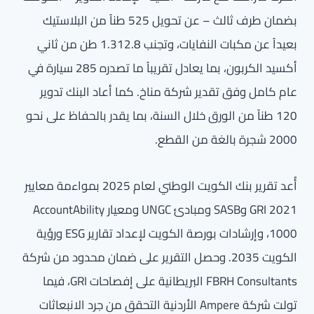
بضمان طرف ثالث – عن تحويل 525 طناً من البلاستيك
بعيداً عن مكبات النفايات، وتجنب 1.312.8 طن من ثاني
أكسيد الكربون، بما يعادل تقريباً ما تصدره 285 سيارة في
عام كامل وفق تقدير شركة مناخ. كما أعاد البنك تدوير
120 طناً من الورق خلال السنة، بما يقدر بالحفاظ على نحو
2000 شجرة بالغة من القطع.
أُعد تقرير بنك الكويت الوطني لعام 2025 بمواءمة معايير
GRI 2021 وSASB ومبادئ UNGC ومعيار AccountAbility
1000، وإرشادات بورصة الكويت لإعداد تقارير ESG ورؤية
الكويت 2035. وحصل التقرير على ضمان محدود من شركة
FBRH Consultants البريطانية على إفصاحات GRI، فيما
تولت شركة Ampere الأردنية التحقق من جرد الانبعاثات