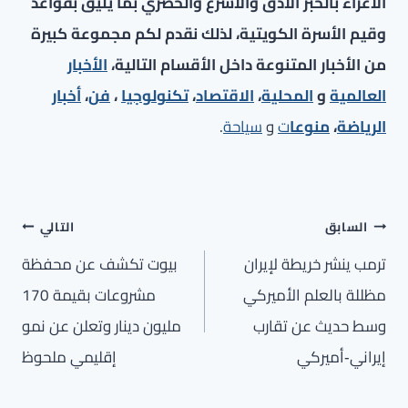
الأعزاء بالخبر الأدق والأسرع والحصري بما يليق بقواعد
وقيم الأسرة الكويتية، لذلك نقدم لكم مجموعة كبيرة
من الأخبار المتنوعة داخل الأقسام التالية،
الأخبار
العالمية
و
المحلية
،
الاقتصاد
،
تكنولوجيا
،
فن
،
أخبار
الرياضة
،
منوعا
ت
و
سياحة
.
تصفّح
السابق
التالي
المقالات
ترمب ينشر خريطة لإيران
بيوت تكشف عن محفظة
مظللة بالعلم الأميركي
مشروعات بقيمة 170
وسط حديث عن تقارب
مليون دينار وتعلن عن نمو
إيراني‑أميركي
إقليمي ملحوظ