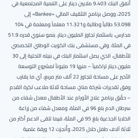
أنفق البنك 9.403 ملايين دينار على التنمية المجتمعية في
2025، ووصل برنامج التثقيف المالي «Bankee» إلى
53.098 طالباً وطالبة و11.321 معلماً ومعلمة في 104
مدارس، باستثمار تجاوز المليون دينار، بنمو سنوي قدره 51.9
في المئة. وفي مستشفى بنك الكويت الوطني التخصصي
للأطفال، الذي يصل استثمار البنك في بنيته التحتية إلى 30
مليون دينار تراكمياً – منها 19 مليوناً لمشروع التوسعة
الأخير على مساحة تتجاوز 22 ألف متر مربع، أي ما يقارب
وفق تقديرات شركة مناخ، مساحة ثلاثة ملاعب لكرة القدم
– حقّق برنامج علاج الأورام عند الأطفال معدل شفاء من
سرطان الدم بلغ 96 في المئة، ومعدل شفاء من زراعة
الخلايا الجذعية بلغ 95 في المئة، فيما تلقى الدعم أكثر من
ثلاثة آلاف طفل خلال 2025، وأُنجزت 12 ورقة علمية