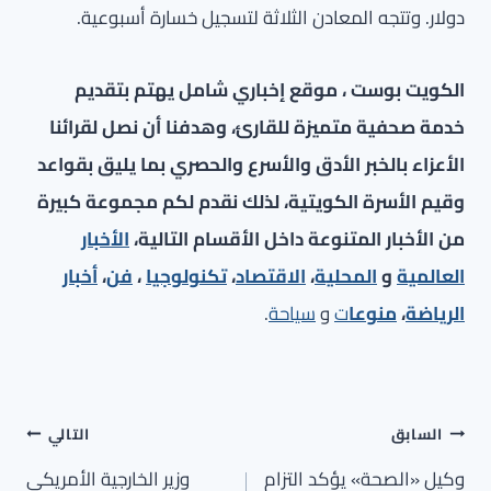
دولار. وتتجه المعادن الثلاثة لتسجيل خسارة أسبوعية.
الكويت بوست ، موقع إخباري شامل يهتم بتقديم
خدمة صحفية متميزة للقارئ، وهدفنا أن نصل لقرائنا
الأعزاء بالخبر الأدق والأسرع والحصري بما يليق بقواعد
وقيم الأسرة الكويتية، لذلك نقدم لكم مجموعة كبيرة
من الأخبار المتنوعة داخل الأقسام التالية،
الأخبار
العالمية
و
المحلية
،
الاقتصاد
،
تكنولوجيا
،
فن
،
أخبار
الرياضة
،
منوعا
ت
و
سياحة
.
تصفّح
السابق
التالي
المقالات
وكيل «الصحة» يؤكد التزام
وزير الخارجية الأمريكي