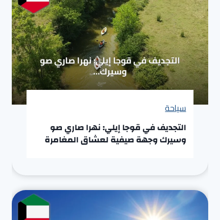
سياحة
التجديف في قوجا إيلي: نهرا صاري صو
وسيرك وجهة صيفية لعشاق المغامرة