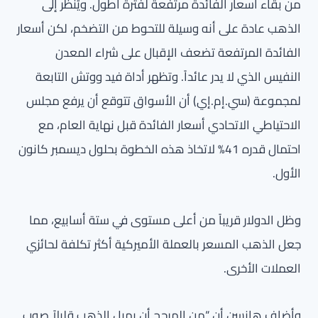
من بقاء أسعار الفائدة مرتفعة لفترة أطول. ويُنظر إلى
الذهب عادة على أنه وسيلة للتحوط من التضخم، لكن أسعار
الفائدة المرتفعة تضعف الإقبال على شراء المعدن
النفيس الذي لا يدر عائداً. وتظهر أداة فيد ووتش التابعة
لمجموعة (سي.إم.إي) أن الأسواق تتوقع أن يرفع مجلس
الاحتياطي الاتحادي أسعار الفائدة قبل نهاية العام، مع
احتمال قدره 41% لاتخاذ هذه الخطوة بحلول ديسمبر كانون
الأول.
وظل الدولار قريباً من أعلى مستوى في ستة أسابيع، مما
جعل الذهب المسعر بالعملة الأميركية أكثر تكلفة لحائزي
العملات الأخرى.
وأضاف هانسن أن “من المرجح أن يميل الذهب قليلاً صوب